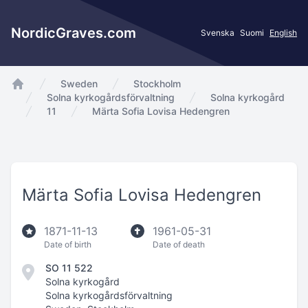
NordicGraves.com
Svenska
Suomi
English
Sweden
Stockholm
app.Start
Solna kyrkogårdsförvaltning
Solna kyrkogård
11
Märta Sofia Lovisa Hedengren
Märta Sofia Lovisa Hedengren
1871-11-13
1961-05-31
Date of birth
Date of death
SO 11 522
Solna kyrkogård
Solna kyrkogårdsförvaltning