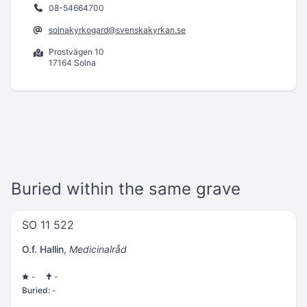
08-54664700
solnakyrkogard@svenskakyrkan.se
Prostvägen 10
17164 Solna
Buried within the same grave
SO 11 522
O.f. Hallin
,
Medicinalråd
-
-
Buried:
-