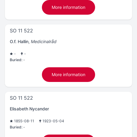
More information
SO 11 522
O.f. Hallin
,
Medicinalråd
-
-
Buried:
-
More information
SO 11 522
Elisabeth Nycander
1855-08-11
1923-05-04
Buried:
-