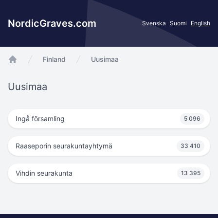
NordicGraves.com
Svenska
Suomi
English
Finland
Uusimaa
app.Start
Uusimaa
Ingå församling
5 096
Raaseporin seurakuntayhtymä
33 410
Vihdin seurakunta
13 395