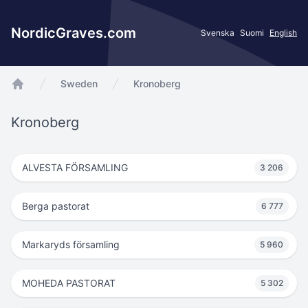
NordicGraves.com
Svenska
Suomi
English
Sweden
Kronoberg
app.Start
Kronoberg
ALVESTA FÖRSAMLING
3 206
Berga pastorat
6 777
Markaryds församling
5 960
MOHEDA PASTORAT
5 302