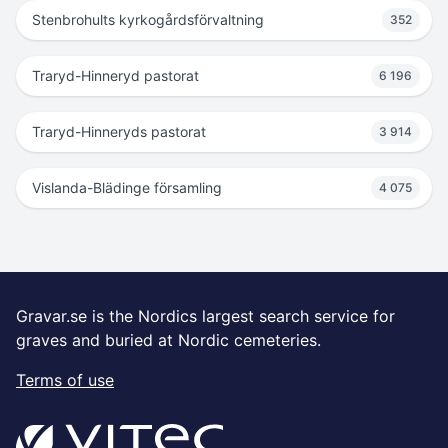
Stenbrohults kyrkogårdsförvaltning
352
Traryd-Hinneryd pastorat
6 196
Traryd-Hinneryds pastorat
3 914
Vislanda-Blädinge församling
4 075
Gravar.se is the Nordics largest search service for
graves and buried at Nordic cemeteries.
Terms of use