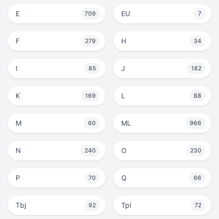
E
EU
709
7
F
H
279
34
I
J
85
182
K
L
169
88
M
ML
60
966
N
O
240
230
P
Q
70
66
Tbj
Tpl
92
72