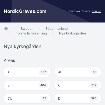
NordicGraves.com
Svenska
Suomi
English
Sweden
Södermanland
app.Start
Torshälla församling
Nya kyrkogården
Nya kyrkogården
Areas
A
AL
537
60
B
C
404
619
CU
D
42
596