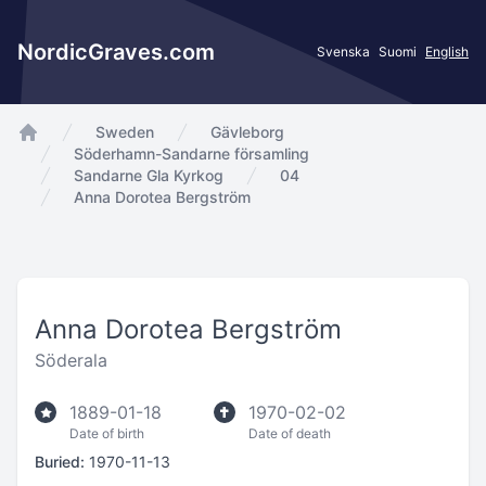
NordicGraves.com
Svenska
Suomi
English
Sweden
Gävleborg
app.Start
Söderhamn-Sandarne församling
Sandarne Gla Kyrkog
04
Anna Dorotea Bergström
Anna Dorotea Bergström
Söderala
1889-01-18
1970-02-02
Date of birth
Date of death
Buried:
1970-11-13