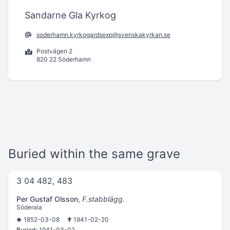
Sandarne Gla Kyrkog
soderhamn.kyrkogardsexp@svenskakyrkan.se
Postvägen 2
820 22 Söderhamn
Buried within the same grave
3 04 482, 483
Per Gustaf Olsson
,
F.stabblägg.
Söderala
1852-03-08
1941-02-20
Buried:
1941-03-02