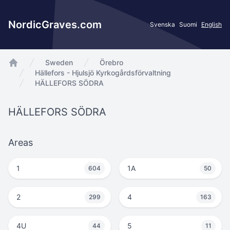
NordicGraves.com
Svenska
Suomi
English
Sweden
Örebro
app.Start
Hällefors - Hjulsjö Kyrkogårdsförvaltning
HÄLLEFORS SÖDRA
HÄLLEFORS SÖDRA
Areas
1
1A
604
50
2
4
299
163
4U
5
44
11